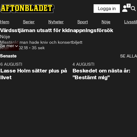
Logga in
Hem
Serier
Nyheter
Sport
Nöje
Livsstil
Värdsstjärnan utsatt för kidnappningsförsök
Nöje
Misstänkt man hade kniv och konsertbiljett
Se mer
Nöje
•
04.02.18
•
35 sek
Senaste
SE ALLA
6 AUGUSTI
1:04
4 AUGUSTI
Lasse Holm sätter plus på
Beskedet om nästa år:
livet
”Bestämt mig”