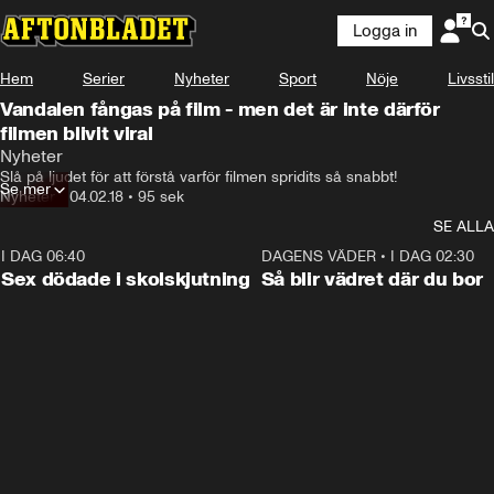
Logga in
Hem
Serier
Nyheter
Sport
Nöje
Livsstil
Vandalen fångas på film - men det är inte därför
filmen blivit viral
Nyheter
Slå på ljudet för att förstå varför filmen spridits så snabbt!
Se mer
Nyheter
•
04.02.18
•
95 sek
SE ALLA
I DAG 06:40
0:35
DAGENS VÄDER
•
I DAG 02:30
Sex dödade i skolskjutning
Så blir vädret där du bor