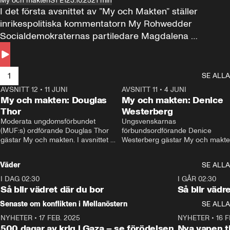
My och makten
S1 E1
23.10.25
21 min
I det första avsnittet av ”My och Makten” ställer 
inrikespolitiska kommentatorn My Rohwedder 
Socialdemokraternas partiledare Magdalena 
Andersson till svars.
1
SE ALLA
AVSNITT 12
•
11 JUNI
26:27
AVSNITT 11
•
4 JUNI
2
My och makten: Douglas
My och makten: Denice
Thor
Westerberg
Moderata ungdomsförbundet 
Ungsvenskarnas 
(MUF:s) ordförande Douglas Thor 
förbundsordförande Denice 
gästar My och makten. I avsnittet 
Westerberg gästar My och makten.
diskuteras tonårsutvisningarna och 
avsnittet diskuteras migrationsfrå
hur Moderaterna ska locka väljare till 
och hur SD ska locka kvinnliga 
Väder
SE ALLA
valet i höst. 
väljare. 
I DAG 02:30
1:06
I GÅR 02:30
Så blir vädret där du bor
Så blir vädr
Senaste om konflikten i Mellanöstern
SE ALLA
NYHETER
•
17 FEB. 2025
0:45
NYHETER
•
16 F
500 dagar av krig i Gaza – se förödelsen
Nya vapen ti