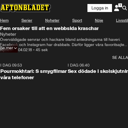
Logga in
Hem
Serier
Nyheter
Sport
Nöje
Livsstil
Fem orsaker till att en webbsida kraschar
Nyheter
Överväldigade servrar och hackare bland anledningarna till haveri. 
Facebook och Instagram har drabbats. Därför ligger våra favoritsajter 
Se mer
och appar nere ibland.
Nyheter
•
04.02.18
•
45 sek
SE ALLA
I DAG 09:53
1:36
I DAG 06:40
Pourmokhtari: S smygfilmar
Sex dödade i skolskjutni
våra telefoner