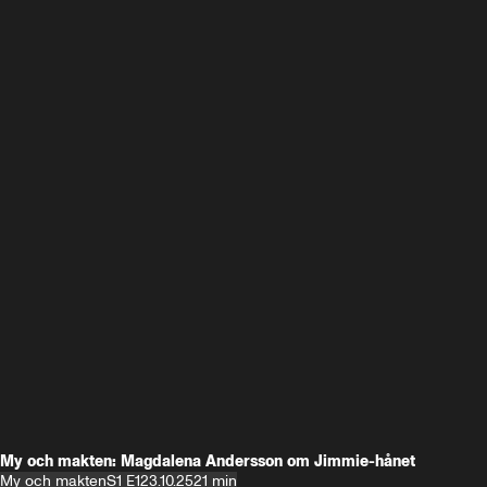
My och makten: Magdalena Andersson om Jimmie-hånet
My och makten
S1 E1
23.10.25
21 min