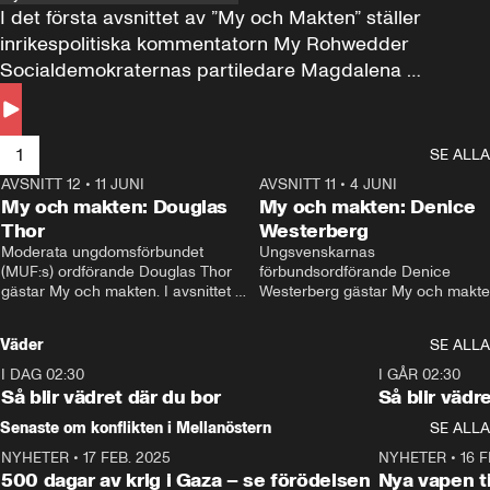
I det första avsnittet av ”My och Makten” ställer 
inrikespolitiska kommentatorn My Rohwedder 
Socialdemokraternas partiledare Magdalena 
Andersson till svars.
1
SE ALLA
AVSNITT 12
•
11 JUNI
26:27
AVSNITT 11
•
4 JUNI
2
My och makten: Douglas
My och makten: Denice
Thor
Westerberg
Moderata ungdomsförbundet 
Ungsvenskarnas 
(MUF:s) ordförande Douglas Thor 
förbundsordförande Denice 
gästar My och makten. I avsnittet 
Westerberg gästar My och makten.
diskuteras tonårsutvisningarna och 
avsnittet diskuteras migrationsfrå
hur Moderaterna ska locka väljare till 
och hur SD ska locka kvinnliga 
Väder
SE ALLA
valet i höst. 
väljare. 
I DAG 02:30
1:06
I GÅR 02:30
Så blir vädret där du bor
Så blir vädr
Senaste om konflikten i Mellanöstern
SE ALLA
NYHETER
•
17 FEB. 2025
0:45
NYHETER
•
16 F
500 dagar av krig i Gaza – se förödelsen
Nya vapen ti