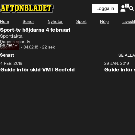
Logga in
Hem
Serier
Nyheter
Sport
Nöje
Livsstil
Sport-tv höjdarna 4 februari
Sportfakta
Dagens sport tv
Se mer
Sportfakta
•
04.02.18
•
22 sek
Senast
SE ALLA
4 FEB. 2019
0:48
29 JAN. 2019
Guide inför skid-VM i Seefeld
Guide inför