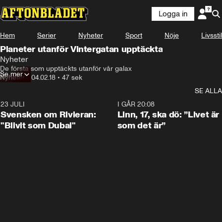
Logga in
Hem
Serier
Nyheter
Sport
Nöje
Livsstil
Planeter utanför Vintergatan upptäckta
Nyheter
De första som upptäckts utanför vår galax
Se mer
Nyheter
•
04.02.18
•
47 sek
SE ALLA
23 JULI
1:42
I GÅR 20:08
Svensken om Rivieran:
Linn, 17, ska dö: ”Livet är
"Blivit som Dubai"
som det är”