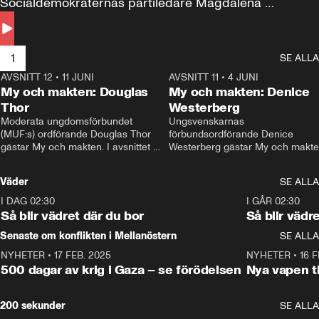
Socialdemokraternas partiledare Magdalena 
Andersson till svars.
1
SE ALLA
AVSNITT 12
•
11 JUNI
26:27
AVSNITT 11
•
4 JUNI
2
My och makten: Douglas
My och makten: Denice
Thor
Westerberg
Moderata ungdomsförbundet 
Ungsvenskarnas 
(MUF:s) ordförande Douglas Thor 
förbundsordförande Denice 
gästar My och makten. I avsnittet 
Westerberg gästar My och makten.
diskuteras tonårsutvisningarna och 
avsnittet diskuteras migrationsfrå
hur Moderaterna ska locka väljare till 
och hur SD ska locka kvinnliga 
Väder
SE ALLA
valet i höst. 
väljare. 
I DAG 02:30
1:06
I GÅR 02:30
Så blir vädret där du bor
Så blir vädr
Senaste om konflikten i Mellanöstern
SE ALLA
NYHETER
•
17 FEB. 2025
0:45
NYHETER
•
16 F
500 dagar av krig i Gaza – se förödelsen
Nya vapen ti
200 sekunder
SE ALLA