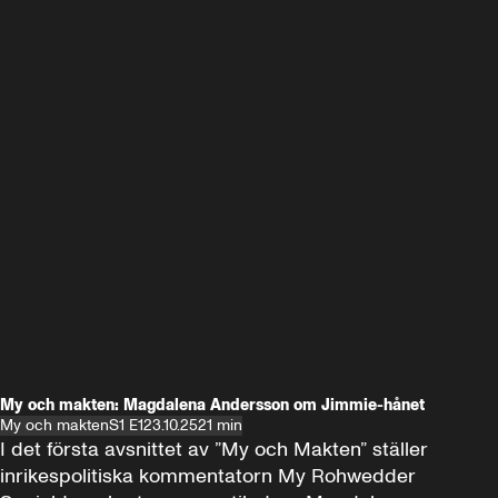
My och makten: Magdalena Andersson om Jimmie-hånet
My och makten
S1 E1
23.10.25
21 min
I det första avsnittet av ”My och Makten” ställer 
inrikespolitiska kommentatorn My Rohwedder 