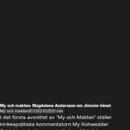
My och makten: Magdalena Andersson om Jimmie-hånet
My och makten
S1 E1
23.10.25
21 min
I det första avsnittet av ”My och Makten” ställer 
inrikespolitiska kommentatorn My Rohwedder 