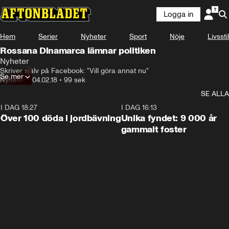
Logga in
Hem
Serier
Nyheter
Sport
Nöje
Livsstil
Rossana Dinamarca lämnar politiken
Nyheter
Skriver själv på Facebook: "Vill göra annat nu"
Se mer
Nyheter
•
04.02.18
•
99 sek
SE ALLA
I DAG 18:27
0:31
I DAG 16:13
Över 100 döda i jordbävning
Unika fyndet: 9 000 år
gammalt foster