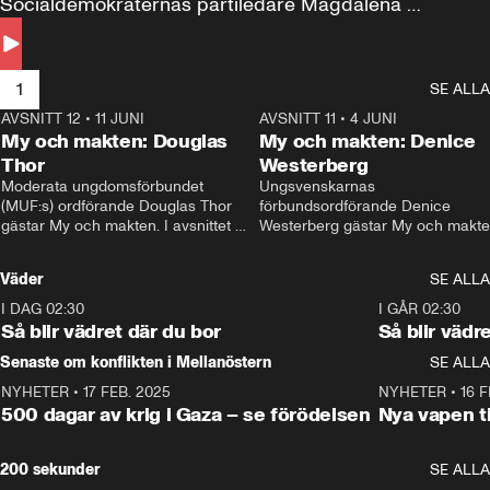
Socialdemokraternas partiledare Magdalena 
Andersson till svars.
1
SE ALLA
AVSNITT 12
•
11 JUNI
26:27
AVSNITT 11
•
4 JUNI
2
My och makten: Douglas
My och makten: Denice
Thor
Westerberg
Moderata ungdomsförbundet 
Ungsvenskarnas 
(MUF:s) ordförande Douglas Thor 
förbundsordförande Denice 
gästar My och makten. I avsnittet 
Westerberg gästar My och makten.
diskuteras tonårsutvisningarna och 
avsnittet diskuteras migrationsfrå
hur Moderaterna ska locka väljare till 
och hur SD ska locka kvinnliga 
Väder
SE ALLA
valet i höst. 
väljare. 
I DAG 02:30
1:06
I GÅR 02:30
Så blir vädret där du bor
Så blir vädr
Senaste om konflikten i Mellanöstern
SE ALLA
NYHETER
•
17 FEB. 2025
0:45
NYHETER
•
16 F
500 dagar av krig i Gaza – se förödelsen
Nya vapen ti
200 sekunder
SE ALLA