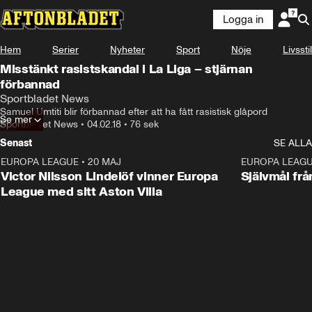
Logga in
Hem
Serier
Nyheter
Sport
Nöje
Livsstil
Misstänkt rasistskandal i La Liga – stjärnan
förbannad
Sportbladet News
Samuel Umtiti blir förbannad efter att ha fått rasistisk glåpord
Se mer
Sportbladet News
•
04.02.18
•
76 sek
Senast
SE ALLA
EUROPA LEAGUE
•
20 MAJ
1:32
EUROPA LEAG
Victor Nilsson Lindelöf vinner Europa
Självmål frå
League med sitt Aston Villa