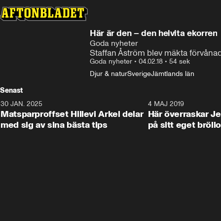
Här är den – den helvita ekorren
Goda nyheter
Staffan Åström blev mäkta förvånad 
Goda nyheter
•
04.02.18
•
54 sek
Djur & natur
Sverige
Jämtlands län
Senast
30 JAN. 2025
0:59
4 MAJ 2019
Matsparproffset Hillevi Arkel delar
Här överraskar Je
med sig av sina bästa tips
på sitt eget bröll