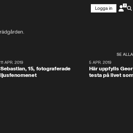
Logga in
trädgården.
SE ALLA
0
11 APR. 2019
0:45
5 APR. 2019
Sebastian, 15, fotograferade
Här uppfylls Geor
ljusfenomenet
testa på livet so