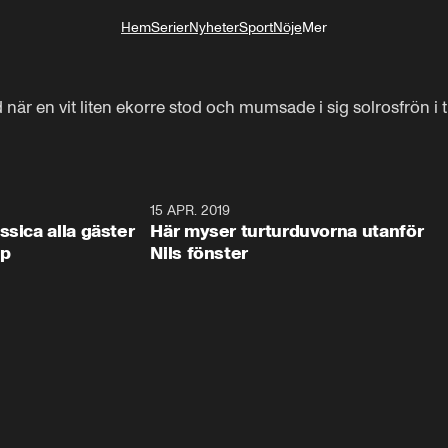
Hem
Serier
Nyheter
Sport
Nöje
Mer
Livsstil
när en vit liten ekorre stod och mumsade i sig solrosfrön i 
0:44
15 APR. 2019
0:4
ssica alla gäster
Här myser turturduvorna utanför
op
Nils fönster