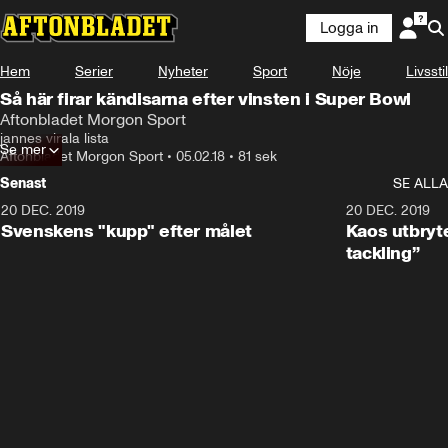
Logga in
Hem
Serier
Nyheter
Sport
Nöje
Livsstil
Så här firar kändisarna efter vinsten i Super Bowl
Aftonbladet Morgon Sport
jannes virala lista
Se mer
Aftonbladet Morgon Sport
•
05.02.18
•
81 sek
Senast
SE ALLA
20 DEC. 2019
0:44
20 DEC. 2019
Svenskens "kupp" efter målet
Kaos utbryte
tackling”