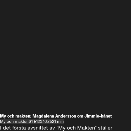
My och makten: Magdalena Andersson om Jimmie-hånet
My och makten
S1 E1
23.10.25
21 min
I det första avsnittet av ”My och Makten” ställer 