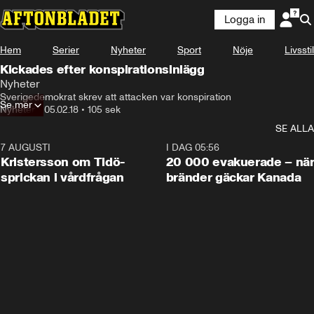
Logga in
Hem
Serier
Nyheter
Sport
Nöje
Livsstil
Kickades efter konspirationsinlägg
Nyheter
Sverigedemokrat skrev att attacken var konspiration
Se mer
Nyheter
•
05.02.18
•
105 sek
SE ALLA
7 AUGUSTI
0:42
I DAG 05:56
Kristersson om Tidö-
20 000 evakuerade – nä
sprickan i vårdfrågan
bränder gäckar Kanada