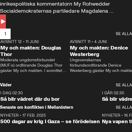
inrikespolitiska kommentatorn My Rohwedder 
Socialdemokraternas partiledare Magdalena 
Andersson till svars.
1
SE ALLA
AVSNITT 12
•
11 JUNI
26:27
AVSNITT 11
•
4 JUNI
2
My och makten: Douglas
My och makten: Denice
Thor
Westerberg
Moderata ungdomsförbundet 
Ungsvenskarnas 
(MUF:s) ordförande Douglas Thor 
förbundsordförande Denice 
gästar My och makten. I avsnittet 
Westerberg gästar My och makten.
diskuteras tonårsutvisningarna och 
avsnittet diskuteras migrationsfrå
hur Moderaterna ska locka väljare till 
och hur SD ska locka kvinnliga 
Väder
SE ALLA
valet i höst. 
väljare. 
I DAG 02:30
1:06
I GÅR 02:30
Så blir vädret där du bor
Så blir vädr
Senaste om konflikten i Mellanöstern
SE ALLA
NYHETER
•
17 FEB. 2025
0:45
NYHETER
•
16 F
500 dagar av krig i Gaza – se förödelsen
Nya vapen ti