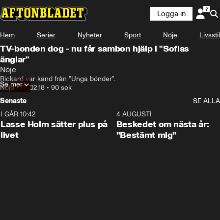
Logga in
Hem
Serier
Nyheter
Sport
Nöje
Livsstil
TV-bonden dog - nu får sambon hjälp i "Sofias
änglar"
Nöje
Rickard var känd från "Unga bönder".
Se mer
Nöje
•
05.02.18
•
90 sek
Senaste
SE ALLA
I GÅR 10:42
1:04
4 AUGUSTI
Lasse Holm sätter plus på
Beskedet om nästa år:
livet
”Bestämt mig”