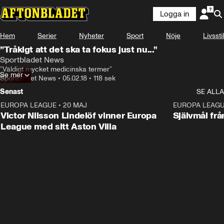
Logga in
Hem
Serier
Nyheter
Sport
Nöje
Livsstil
”Tråkigt att det ska ta fokus just nu...”
Sportbladet News
”Väldigt mycket medicinska termer”
Se mer
Sportbladet News
•
05.02.18
•
118 sek
Senast
SE ALLA
EUROPA LEAGUE
•
20 MAJ
1:32
EUROPA LEAG
Victor Nilsson Lindelöf vinner Europa
Självmål frå
League med sitt Aston Villa