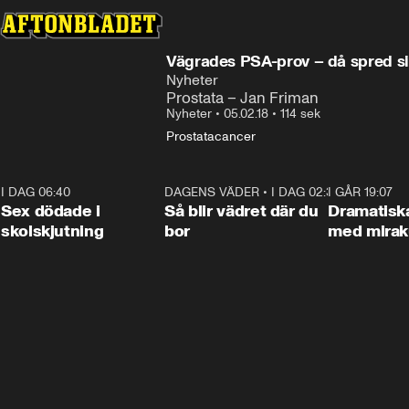
Vägrades PSA-prov – då spred sig
Nyheter
Prostata – Jan Friman
Nyheter
•
05.02.18
•
114 sek
Prostatacancer
I DAG 06:40
0:47
DAGENS VÄDER
•
I DAG 02:30
1:06
I GÅR 19:07
Sex dödade i
Så blir vädret där du
Dramatisk
skolskjutning
bor
med miraku