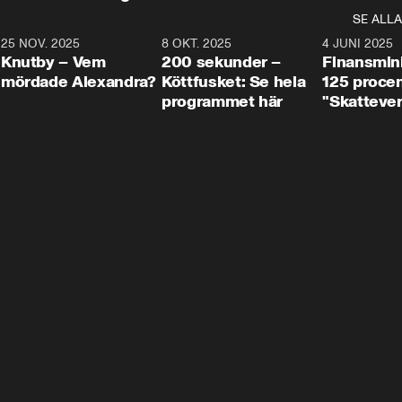
SE ALLA
3
25 NOV. 2025
31:05
8 OKT. 2025
4:29
4 JUNI 2025
Knutby – Vem
200 sekunder –
Finansmin
mördade Alexandra?
Köttfusket: Se hela
125 procent
programmet här
"Skattever
viktig uppg