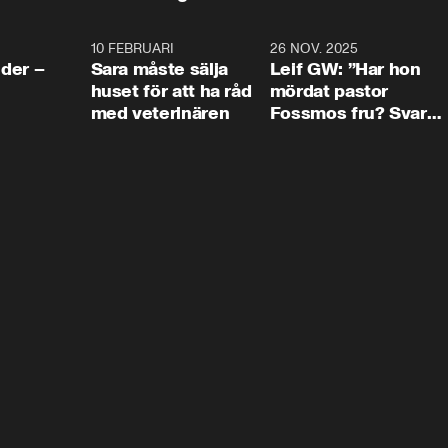
4:24
10 FEBRUARI
4:13
26 NOV. 2025
8:1
der –
Sara måste sälja
Leif GW: ”Har hon
huset för att ha råd
mördat pastor
med veterinären
Fossmos fru? Svar
nej.”