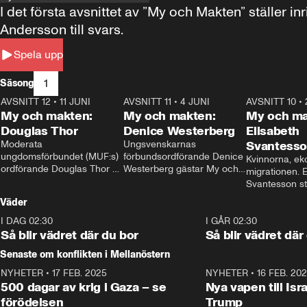
I det första avsnittet av ”My och Makten” ställe
Andersson till svars.
Spela upp
1
Säsong
AVSNITT 12
•
11 JUNI
26:27
AVSNITT 11
•
4 JUNI
23:40
AVSNITT 10
•
My och makten:
My och makten:
My och ma
Douglas Thor
Denice Westerberg
Elisabeth
Moderata 
Ungsvenskarnas 
Svantess
ungdomsförbundet (MUF:s) 
förbundsordförande Denice 
Kvinnorna, ek
ordförande Douglas Thor 
Westerberg gästar My och 
migrationen. E
gästar My och makten. I 
makten. I avsnittet 
Svantesson stäl
avsnittet diskuteras 
diskuteras migrationsfrågan 
när finansmini
Väder
tonårsutvisningarna och hur 
och hur SD ska locka 
Moderaterna ska locka 
kvinnliga väljare. 
I DAG 02:30
1:06
I GÅR 02:30
väljare till valet i höst. 
Så blir vädret där du bor
Så blir vädret där
Senaste om konflikten i Mellanöstern
NYHETER
•
17 FEB. 2025
0:45
NYHETER
•
16 FEB. 20
500 dagar av krig i Gaza – se
Nya vapen till Isr
förödelsen
Trump