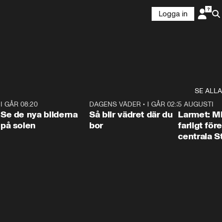
Logga in
SE ALLA
6
I GÅR 08:20
0:31
DAGENS VÄDER
•
I GÅR 02:30
1:06
5 AUGUSTI
Se de nya bilderna
Så blir vädret där du
Larmet: M
på solen
bor
farligt för
centrala 