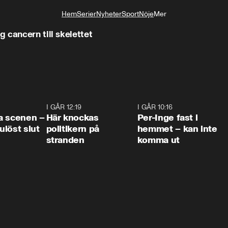
Hem
Serier
Nyheter
Sport
Nöje
Mer
Livsstil
 cancern till skelettet
0:42
I GÅR 12:19
0:45
I GÅR 10:16
1:2
a scenen –
Här knockas
Per-Inge fast i
löst slut
politikern på
hemmet – kan inte
stranden
komma ut