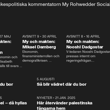
r inrikespolitiska kommentatorn My Rohwedder Soci
27 MAJ
3:51
AVSNITT 9
•
30 APRIL
24:00
AVSNITT 8
•
16 APRIL
25:1
kten:
My och makten:
My och makten:
Mikael Damberg
Nooshi Dadgostar
on
Ekonomin, 
V-ledaren Nooshi Dadgostar
finansministerrollen och 
pressas internt om 
onomin och 
demografikrisen. 
regeringsfrågan.

lisabeth 
Oppositionen ställs till svars 
I Aftonbladets 
ls till svars 
när Socialdemokraternas 
partiledarutfrågning ”My 
stern gästar 
Mikael Damberg gästar My 
och Makten” sätter hon ner 
My och Makten. 
och Makten. 
foten mot kritikerna:

1:06
5 AUGUSTI
1:0
– Vi ställer upp i val. Ska vi 
 du bor
Så blir vädret där du bor
vara med så sitter vi förstås 
25
1:22
NYHETER
•
21 JAN. 2025
0:5
ael – då hyllas
Här återvänder palestinska
fångarna hem