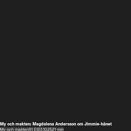
My och makten: Magdalena Andersson om Jimmie-hånet
My och makten
S1 E1
23.10.25
21 min