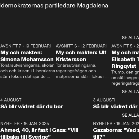
aldemokraternas partiledare Magdalena 
SE ALLA
7
AVSNITT 7
•
19 FEBRUARI
24:30
AVSNITT 6
•
12 FEBRUARI
27:30
AVSNITT 5
•
My och makten:
My och makten: Ulf
My och ma
Simona Mohamsson
Kristersson
Elisabeth
 
Tonårsutvisningarna, skolan 
Tonårsutvisningarna, 
Ringqvist
och och krisen i Liberalerna 
regeringsfrågan och 
Trump, den gr
står i fokus i det sjunde 
matpriserna står i fokus i 
omställningen
avsnittet av ”My och 
det sjätte avsnittet av ”My 
regeringsfråga
makten”. Se när 
och makten”. Se när 
centrum i det 
SE ALLA
Aftonbladets inrikespolitiska 
Aftonbladets inrikespolitiska 
avsnittet av ”
kommentator My 
kommentator My 
6
4 AUGUSTI
1:06
3 AUGUSTI
Makten”. Se nä
Rohwedder ställer 
Rohwedder ställer 
Så blir vädret där du bor
Så blir vädret där
Aftonbladets in
utbildnings- och 
statsminister Ulf Kristersson 
kommentator 
SE ALLA
integrationsminister Simona 
till svars.
Rohwedder stäl
Mohamsson till svars.
Centerpartiets
2
NYHETER
•
16 JAN. 2025
1:01
NYHETER
•
16 JAN. 20
Thand Ring till
Ahmed, 40, är fast i Gaza: ”Vill
Gazaborna: ”Vad s
tillbaka till Sverige”
till?”