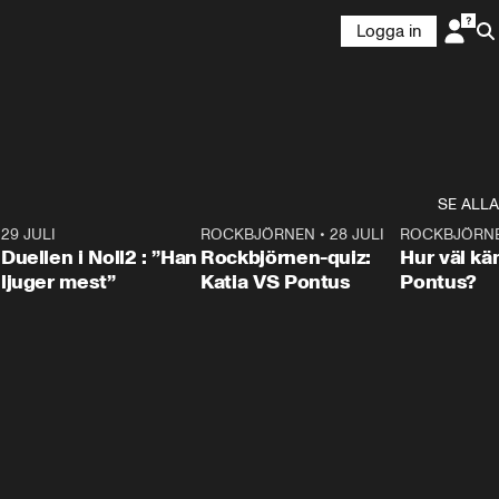
Logga in
SE ALLA
9
29 JULI
0:47
ROCKBJÖRNEN
•
28 JULI
0:15
ROCKBJÖRN
Duellen i Noll2 : ”Han
Rockbjörnen-quiz:
Hur väl kä
ljuger mest”
Katia VS Pontus
Pontus?