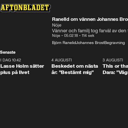
Ranelid om vännen Johannes Bros
Nöje
Vänner och familj tog farväl av den
Nöje
•
05.02.18
•
114 sek
Björn Ranelid
Johannes Brost
Begravning
Senaste
I DAG 10:42
1:04
4 AUGUSTI
0:24
3 AUGUSTI
Lasse Holm sätter
Beskedet om nästa
This or th
plus på livet
år: ”Bestämt mig”
Dara: ”Väg