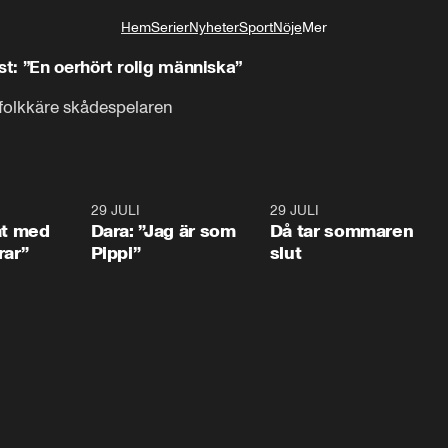
Hem
Serier
Nyheter
Sport
Nöje
Mer
Livsstil
t: ”En oerhört rolig människa”
 folkkäre skådespelaren
1:02
29 JULI
0:41
29 JULI
0:3
at med
Dara: ”Jag är som
Då tar sommaren
rar”
Pippi”
slut