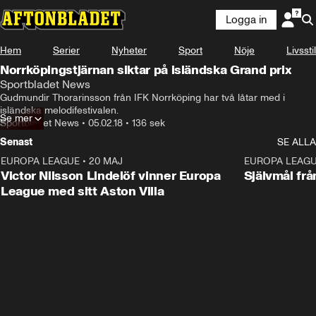
Logga in
Hem
Serier
Nyheter
Sport
Nöje
Livsstil
Norrköpingstjärnan siktar på isländska Grand prix
Sportbladet News
Gudmundir Thorarinsson från IFK Norrköping har två låtar med i 
isländska melodifestivalen.
Se mer
Sportbladet News
•
05.02.18
•
136 sek
Senast
SE ALLA
EUROPA LEAGUE
•
20 MAJ
1:32
EUROPA LEAG
Victor Nilsson Lindelöf vinner Europa
Självmål frå
League med sitt Aston Villa