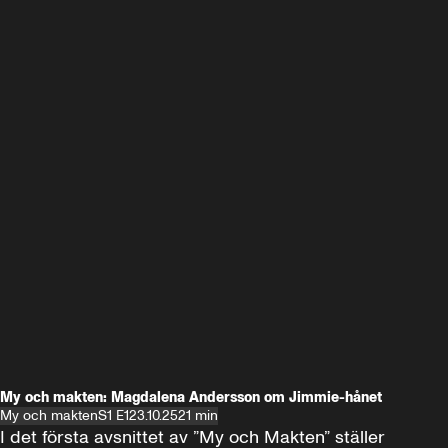
My och makten: Magdalena Andersson om Jimmie-hånet
My och makten
S1 E1
23.10.25
21 min
I det första avsnittet av ”My och Makten” ställer 