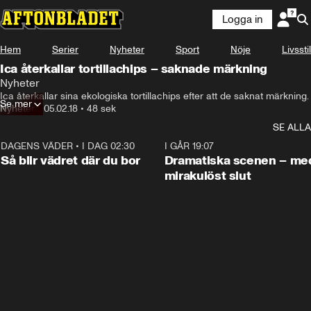
Logga in
Hem
Serier
Nyheter
Sport
Nöje
Livsstil
Ica återkallar tortillachips – saknade märkning
Nyheter
Ica återkallar sina ekologiska tortillachips efter att de saknat märkning.
Se mer
Nyheter
•
05.02.18
•
48 sek
SE ALLA
DAGENS VÄDER
•
I DAG 02:30
1:06
I GÅR 19:07
Så blir vädret där du bor
Dramatiska scenen – me
mirakulöst slut