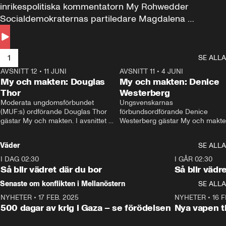
inrikespolitiska kommentatorn My Rohwedder 
Socialdemokraternas partiledare Magdalena 
Andersson till svars.
1
SE ALLA
AVSNITT 12
•
11 JUNI
26:27
AVSNITT 11
•
4 JUNI
2
My och makten: Douglas
My och makten: Denice
Thor
Westerberg
Moderata ungdomsförbundet 
Ungsvenskarnas 
(MUF:s) ordförande Douglas Thor 
förbundsordförande Denice 
gästar My och makten. I avsnittet 
Westerberg gästar My och makten.
diskuteras tonårsutvisningarna och 
avsnittet diskuteras migrationsfrå
hur Moderaterna ska locka väljare till 
och hur SD ska locka kvinnliga 
Väder
SE ALLA
valet i höst. 
väljare. 
I DAG 02:30
1:06
I GÅR 02:30
Så blir vädret där du bor
Så blir vädr
Senaste om konflikten i Mellanöstern
SE ALLA
NYHETER
•
17 FEB. 2025
0:45
NYHETER
•
16 F
500 dagar av krig i Gaza – se förödelsen
Nya vapen ti