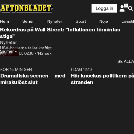
Logga in
Hem
Serier
Nyheter
Sport
Nöje
Livsstil
Rekordras på Wall Street: ”Inflationen förväntas
stiga”
Nyheter
USA-börserna faller kraftigt.
Se mer
Nyheter
•
05.02.18
•
142 sek
SE ALLA
FÖR 15 MIN SEN
0:42
I DAG 12:19
Dramatiska scenen – med
Här knockas politikern p
mirakulöst slut
stranden