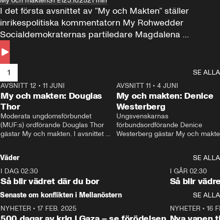
My och makten
S1 E1
23.10.25
21 min
I det första avsnittet av ”My och Makten” ställer 
inrikespolitiska kommentatorn My Rohwedder 
Socialdemokraternas partiledare Magdalena 
Andersson till svars.
1
SE ALLA
AVSNITT 12
•
11 JUNI
26:27
AVSNITT 11
•
4 JUNI
2
My och makten: Douglas
My och makten: Denice
Thor
Westerberg
Moderata ungdomsförbundet 
Ungsvenskarnas 
(MUF:s) ordförande Douglas Thor 
förbundsordförande Denice 
gästar My och makten. I avsnittet 
Westerberg gästar My och makten.
diskuteras tonårsutvisningarna och 
avsnittet diskuteras migrationsfrå
hur Moderaterna ska locka väljare till 
och hur SD ska locka kvinnliga 
Väder
SE ALLA
valet i höst. 
väljare. 
I DAG 02:30
1:06
I GÅR 02:30
Så blir vädret där du bor
Så blir vädr
Senaste om konflikten i Mellanöstern
SE ALLA
NYHETER
•
17 FEB. 2025
0:45
NYHETER
•
16 F
500 dagar av krig i Gaza – se förödelsen
Nya vapen ti