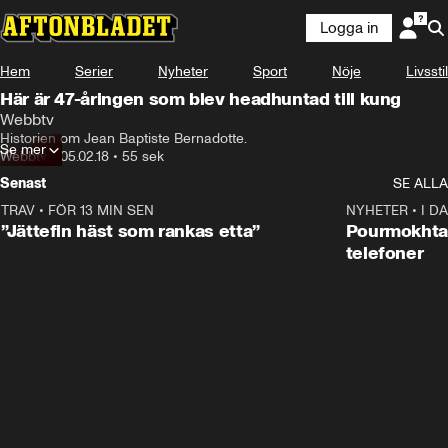
Logga in
Hem
Serier
Nyheter
Sport
Nöje
Livsstil
Här är 47-åringen som blev headhuntad till kung
Webbtv
Historien om Jean Baptiste Bernadotte.
Se mer
Webbtv
•
05.02.18
•
55 sek
Senast
SE ALLA
TRAV
•
FÖR 13 MIN SEN
5:16
NYHETER
•
I D
”Jättefin häst som rankas etta”
Pourmokhtar
telefoner