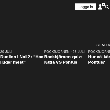
Logga in
SE ALLA
9
29 JULI
0:47
ROCKBJÖRNEN
•
28 JULI
0:15
ROCKBJÖRN
Duellen i Noll2 : ”Han
Rockbjörnen-quiz:
Hur väl kä
ljuger mest”
Katia VS Pontus
Pontus?