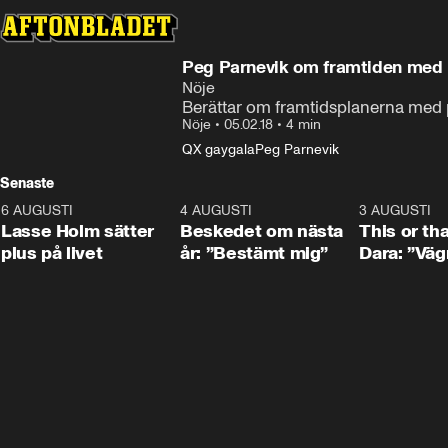
Peg Parnevik om framtiden med
Nöje
Berättar om framtidsplanerna med
Nöje
•
05.02.18
•
4 min
QX gaygala
Peg Parnevik
Senaste
6 AUGUSTI
1:04
4 AUGUSTI
0:24
3 AUGUSTI
Lasse Holm sätter
Beskedet om nästa
This or th
plus på livet
år: ”Bestämt mig”
Dara: ”Väg