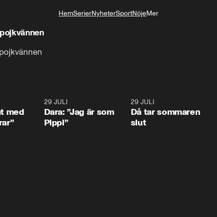
Hem
Serier
Nyheter
Sport
Nöje
Mer
Livsstil
 pojkvännen
 pojkvännen
1:02
29 JULI
0:41
29 JULI
0:3
at med
Dara: ”Jag är som
Då tar sommaren
rar”
Pippi”
slut