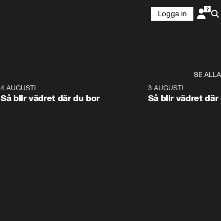
Logga in
SE ALLA
6
4 AUGUSTI
1:06
3 AUGUSTI
Så blir vädret där du bor
Så blir vädret där