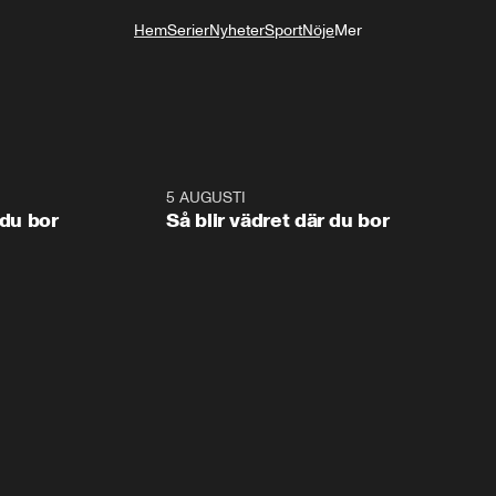
Hem
Serier
Nyheter
Sport
Nöje
Mer
Livsstil
1:06
5 AUGUSTI
1:0
 du bor
Så blir vädret där du bor