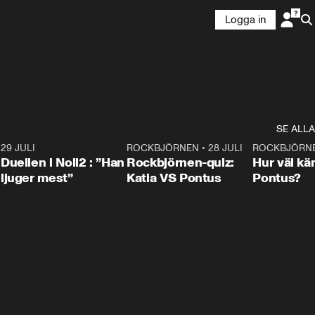
Logga in
SE ALLA
9
29 JULI
0:47
ROCKBJÖRNEN
•
28 JULI
0:15
ROCKBJÖRN
Duellen i Noll2 : ”Han
Rockbjörnen-quiz:
Hur väl kä
ljuger mest”
Katia VS Pontus
Pontus?