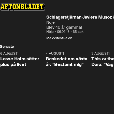
Schlagerstjärnan Javiera Munoz 
Nöje
Blev 40 år gammal
Nöje
•
06.02.18
•
65 sek
Melodifestivalen
Senaste
6 AUGUSTI
1:04
4 AUGUSTI
0:24
3 AUGUSTI
Lasse Holm sätter
Beskedet om nästa
This or th
plus på livet
år: ”Bestämt mig”
Dara: ”Väg