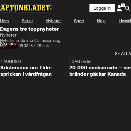
Logga in
Hem
Serier
Nyheter
Sport
Nöje
Livsstil
Dagens tre toppnyheter
Nyheter
Nyheterna du inte får missa idag
Se mer
Nyheter
•
06.02.18
•
26 sek
SE ALLA
7 AUGUSTI
0:42
I DAG 05:56
Kristersson om Tidö-
20 000 evakuerade – nä
sprickan i vårdfrågan
bränder gäckar Kanada