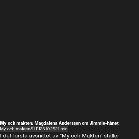
My och makten: Magdalena Andersson om Jimmie-hånet
My och makten
S1 E1
23.10.25
21 min
I det första avsnittet av ”My och Makten” ställer 