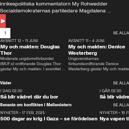
inrikespolitiska kommentatorn My Rohwedder 
Socialdemokraternas partiledare Magdalena 
Andersson till svars.
1
SE ALLA
AVSNITT 12
•
11 JUNI
26:27
AVSNITT 11
•
4 JUNI
2
My och makten: Douglas
My och makten: Denice
Thor
Westerberg
Moderata ungdomsförbundet 
Ungsvenskarnas 
(MUF:s) ordförande Douglas Thor 
förbundsordförande Denice 
gästar My och makten. I avsnittet 
Westerberg gästar My och makten.
diskuteras tonårsutvisningarna och 
avsnittet diskuteras migrationsfrå
hur Moderaterna ska locka väljare till 
och hur SD ska locka kvinnliga 
Väder
SE ALLA
valet i höst. 
väljare. 
I DAG 02:30
1:06
I GÅR 02:30
Så blir vädret där du bor
Så blir vädr
Senaste om konflikten i Mellanöstern
SE ALLA
NYHETER
•
17 FEB. 2025
0:45
NYHETER
•
16 F
500 dagar av krig i Gaza – se förödelsen
Nya vapen ti