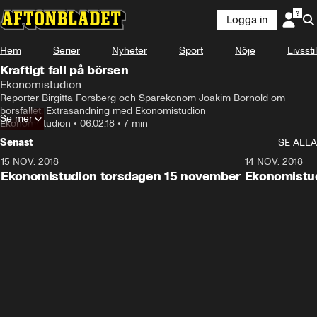
Logga in
Hem
Serier
Nyheter
Sport
Nöje
Livsstil
Kraftigt fall på börsen
Ekonomistudion
Reporter Birgitta Forsberg och Sparekonom Joakim Bornold om 
börsfallet. Extrasändning med Ekonomistudion
Se mer
Ekonomistudion
•
06.02.18
•
7 min
Senast
SE ALLA
15 NOV. 2018
10:48
14 NOV. 2018
Ekonomistudion torsdagen 15 november
Ekonomistu