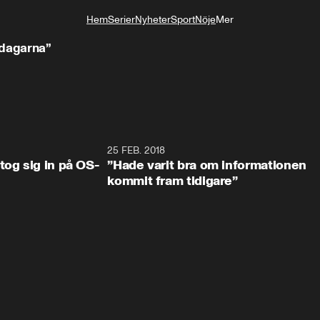
Hem
Serier
Nyheter
Sport
Nöje
Mer
Livsstil
 dagarna”
0:34
25 FEB. 2018
2:1
tog sig in på OS-
”Hade varit bra om informationen
kommit fram tidigare”