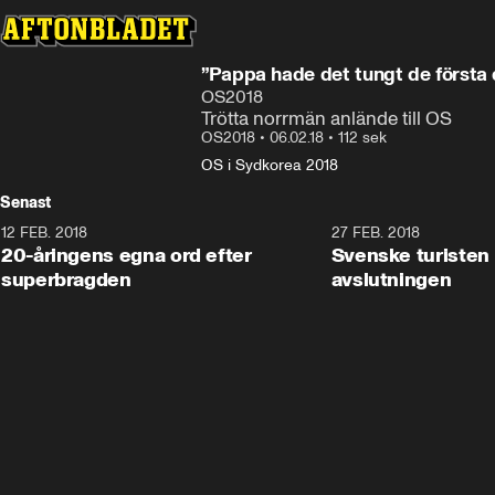
”Pappa hade det tungt de första
OS2018
Trötta norrmän anlände till OS
OS2018
•
06.02.18
•
112 sek
OS i Sydkorea 2018
Senast
12 FEB. 2018
2:00
27 FEB. 2018
20-åringens egna ord efter
Svenske turisten 
superbragden
avslutningen