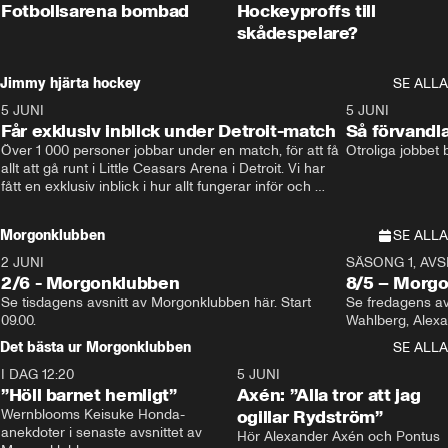
Fotbollsarena bombad
Hockeyproffs till
skådespelare?
Jimmy hjärta hockey
SE ALLA
5 JUNI
11:14
5 JUNI
Får exklusiv inblick under Detroit-match
Så förvandl
Över 1 000 personer jobbar under en match, för att få 
Otroliga jobbet
allt att gå runt i Little Ceasars Arena i Detroit. Vi har 
fått en exklusiv inblick i hur allt fungerar inför och 
under match i världens bästa hockeyliga
Morgonklubben
SE ALLA
2 JUNI
SÄSONG 1, AVSN
2/6 - Morgonklubben
8/5 – Morg
Se tisdagens avsnitt av Morgonklubben här. Start 
Se fredagens av
09.00. 
Det bästa ur Morgonklubben
SE ALLA
I DAG 12:20
1:14
5 JUNI
”Höll barnet hemligt”
Axén: ”Alla tror att jag
Wernblooms Keisuke Honda-
ogillar Rydström”
anekdoter i senaste avsnittet av 
Hör Alexander Axén och Pontus 