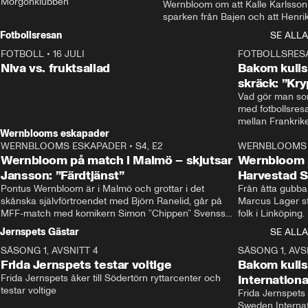
Morgonklubben
Wernbloom om att Kalle Karlsson 
sparken från Bajen och att Henrik
Rydström tar över
Fotbollsresan
SE ALLA
FOTBOLL
•
16 JULI
0:44
FOTBOLLSRES
Niva vs. fruktsallad
Bakom kulis
skräck: ”Kry
Vad gör man som
med fotbollsres
Wernblooms eskapader
WERNBLOOMS ESKAPADER
•
S4, E2
38:23
WERNBLOOMS 
Wernbloom på match i Malmö – skjutsar
Wernbloom 
Jansson: ”Färdtjänst”
Harvestad 
Pontus Wernbloom är i Malmö och grottar i det 
Från åtta gubbar 
skånska självförtroendet med Björn Ranelid, går på 
Marcus Lager sta
MFF-match med komikern Simon ”Chippen” Svensson 
folk i Linköping
och hjälper skadade stjärnbacken Pontus Jansson 
och Wernbloom kl
Jernspets Gästar
SE ALLA
hem. 
SÄSONG 1, AVSNITT 4
13:37
SÄSONG 1, AVS
Frida Jernspets testar voltige
Bakom kuli
Frida Jernspets åker till Södertörn ryttarcenter och 
Internation
testar voltige
Frida Jernspets 
Sweden Interna