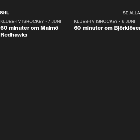
SHL
SE ALLA
KLUBB-TV ISHOCKEY
•
7 JUNI
1:02:53
KLUBB-TV ISHOCKEY
•
6 JUNI
1:0
Plus
60 minuter om Malmö
60 minuter om Björklöve
Redhawks