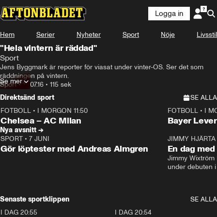
Logga in
Hem
Serier
Nyheter
Sport
Nöje
Livsstil
"Hela vintern är räddad"
Sport
Jens Byggmark är reporter för viasat under vinter-OS. Ser det som 
räddningen på vintern.
Se mer
Sport
•
18.07.16
•
115 sek
Direktsänd sport
SE ALLA
FOTBOLL
•
I MORGON 11:50
FOTBOLL
•
I M
Plus
Plus
Chelsea – AC Milan
Bayer Lever
Nya avsnitt →
SPORT
•
7 JUNI
16:36
JIMMY HJÄRTA
Gör löptester med Andreas Almgren
En dag med 
Jimmy Wixtröm 
under debuten i
Senaste sportklippen
SE ALLA
I DAG 20:55
0:29
I DAG 20:54