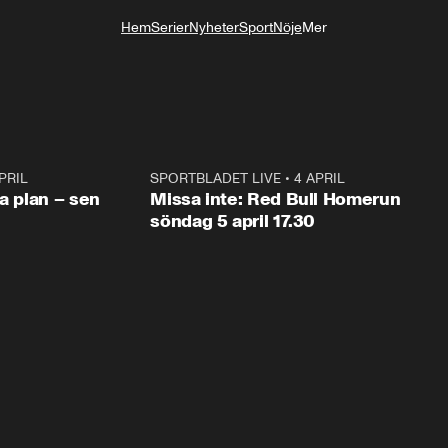
Hem
Serier
Nyheter
Sport
Nöje
Mer
Livsstil
PRIL
1:03
SPORTBLADET LIVE
•
4 APRIL
1:0
va plan – sen
Missa inte: Red Bull Homerun
söndag 5 april 17.30