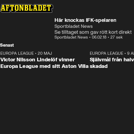
Här knockas IFK-spelaren
Sportbladet News
Se tilltaget som gav rött kort direkt
Sportbladet News
•
06.02.18
•
27 sek
Senast
EUROPA LEAGUE
•
20 MAJ
1:32
EUROPA LEAGUE
•
9 A
Victor Nilsson Lindelöf vinner
Självmål från hal
Europa League med sitt Aston Villa
skadad