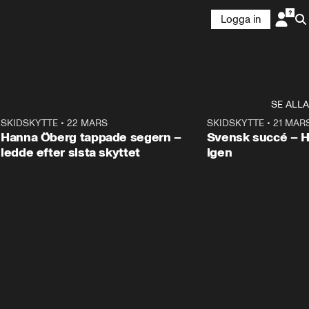
Logga in
SE ALLA
9
SKIDSKYTTE
•
22 MARS
0:55
SKIDSKYTTE
•
21 MAR
Hanna Öberg tappade segern –
Svensk succé – 
ledde efter sista skyttet
igen