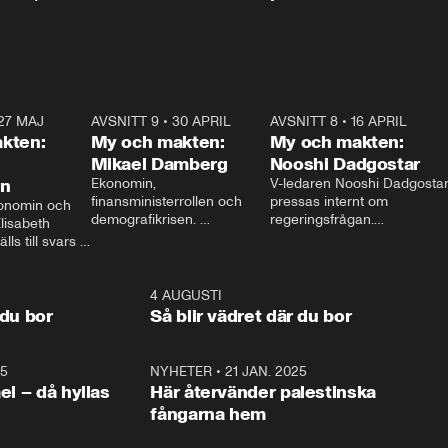
27 MAJ
3:51
AVSNITT 9
•
30 APRIL
24:00
AVSNITT 8
•
16 APRIL
25:1
kten:
My och makten:
My och makten:
Mikael Damberg
Nooshi Dadgostar
on
Ekonomin, 
V-ledaren Nooshi Dadgostar
finansministerrollen och 
pressas internt om 
onomin och 
demografikrisen. 
regeringsfrågan.

lisabeth 
Oppositionen ställs till svars 
I Aftonbladets 
ls till svars 
när Socialdemokraternas 
partiledarutfrågning ”My 
stern gästar 
Mikael Damberg gästar My 
och Makten” sätter hon ner 
My och Makten. 
och Makten. 
foten mot kritikerna:

1:06
4 AUGUSTI
1:0
– Vi ställer upp i val. Ska vi 
 du bor
Så blir vädret där du bor
vara med så sitter vi förstås 
25
1:22
NYHETER
•
21 JAN. 2025
0:5
ael – då hyllas
Här återvänder palestinska
fångarna hem