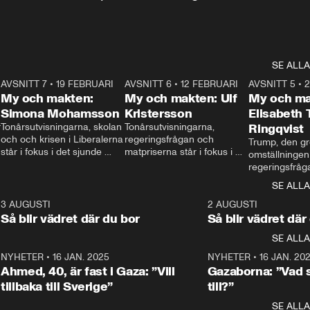
SE ALLA
7
AVSNITT 7
•
19 FEBRUARI
24:30
AVSNITT 6
•
12 FEBRUARI
27:30
AVSNITT 5
•
My och makten:
My och makten: Ulf
My och ma
Simona Mohamsson
Kristersson
Elisabeth
 
Tonårsutvisningarna, skolan 
Tonårsutvisningarna, 
Ringqvist
och och krisen i Liberalerna 
regeringsfrågan och 
Trump, den gr
står i fokus i det sjunde 
matpriserna står i fokus i 
omställningen
avsnittet av ”My och 
det sjätte avsnittet av ”My 
regeringsfråga
makten”. Se när 
och makten”. Se när 
centrum i det 
SE ALLA
Aftonbladets inrikespolitiska 
Aftonbladets inrikespolitiska 
avsnittet av ”
kommentator My 
kommentator My 
6
3 AUGUSTI
1:06
2 AUGUSTI
Makten”. Se nä
Rohwedder ställer 
Rohwedder ställer 
Så blir vädret där du bor
Så blir vädret där
Aftonbladets in
utbildnings- och 
statsminister Ulf Kristersson 
kommentator 
SE ALLA
integrationsminister Simona 
till svars.
Rohwedder stäl
Mohamsson till svars.
Centerpartiets
2
NYHETER
•
16 JAN. 2025
1:01
NYHETER
•
16 JAN. 20
Thand Ring till
Ahmed, 40, är fast i Gaza: ”Vill
Gazaborna: ”Vad s
tillbaka till Sverige”
till?”
SE ALLA