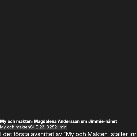
My och makten: Magdalena Andersson om Jimmie-hånet
My och makten
S1 E1
23.10.25
21 min
I det första avsnittet av ”My och Makten” ställe