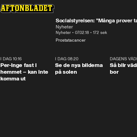
Socialstyrelsen: ”Många prover t
Nyheter
Nyheter
•
07.02.18
•
172 sek
Prostatacancer
I DAG 10:16
1:26
I DAG 08:20
0:31
DAGENS VÄD
Per-Inge fast i
Se de nya bilderna
Så blir väd
hemmet – kan inte
på solen
bor
komma ut