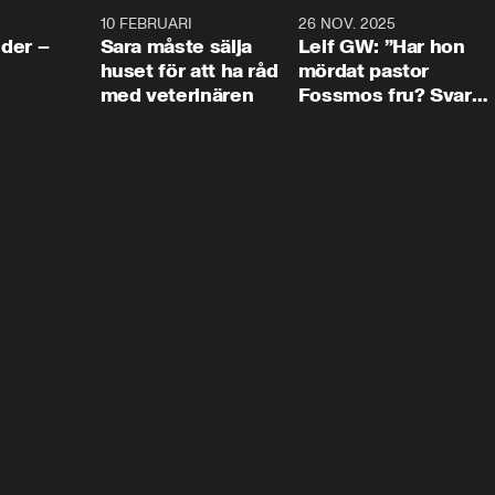
4:24
10 FEBRUARI
4:13
26 NOV. 2025
8:1
der –
Sara måste sälja
Leif GW: ”Har hon
huset för att ha råd
mördat pastor
med veterinären
Fossmos fru? Svar
nej.”