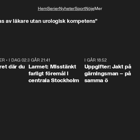
Hem
Serier
Nyheter
Sport
Nöje
Mer
Livsstil
as av läkare utan urologisk kompetens”
ER
•
I DAG 02:30
1:06
I GÅR 21:41
0:35
I GÅR 18:52
0:3
ret där du
Larmet: Misstänkt
Uppgifter: Jakt på
farligt föremål i
gärningsman – på
centrala Stockholm
samma ö