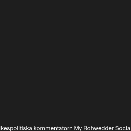
r inrikespolitiska kommentatorn My Rohwedder Soci