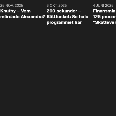
3
25 NOV. 2025
31:05
8 OKT. 2025
4:29
4 JUNI 2025
Knutby – Vem
200 sekunder –
Finansmin
mördade Alexandra?
Köttfusket: Se hela
125 procent
programmet här
"Skattever
viktig uppg