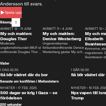
Andersson till svars.
Spela upp
1
Säsong
AVSNITT 12
•
11 JUNI
26:27
AVSNITT 11
•
4 JUNI
23:40
AVSNITT 10
•
My och makten:
My och makten:
My och ma
Douglas Thor
Denice Westerberg
Elisabeth
Moderata 
Ungsvenskarnas 
Svantess
ungdomsförbundet (MUF:s) 
förbundsordförande Denice 
Kvinnorna, ek
ordförande Douglas Thor 
Westerberg gästar My och 
migrationen. E
gästar My och makten. I 
makten. I avsnittet 
Svantesson stäl
avsnittet diskuteras 
diskuteras migrationsfrågan 
när finansmini
Väder
tonårsutvisningarna och hur 
och hur SD ska locka 
Moderaterna ska locka 
kvinnliga väljare. 
I DAG 02:30
1:06
I GÅR 02:30
väljare till valet i höst. 
Så blir vädret där du bor
Så blir vädret där
Senaste om konflikten i Mellanöstern
NYHETER
•
17 FEB. 2025
0:45
NYHETER
•
16 FEB. 20
500 dagar av krig i Gaza – se
Nya vapen till Isr
förödelsen
Trump
200 sekunder