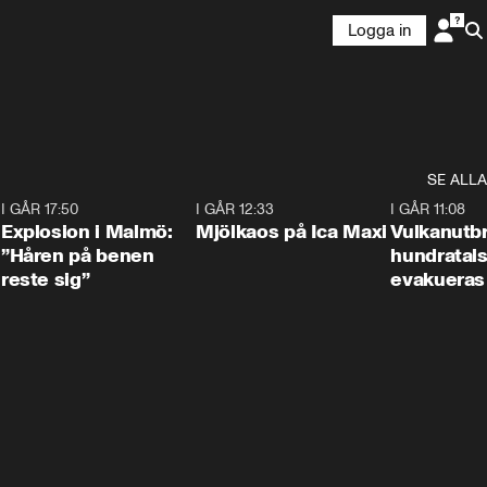
Logga in
SE ALLA
3
I GÅR 17:50
1:10
I GÅR 12:33
0:24
I GÅR 11:08
Explosion i Malmö:
Mjölkaos på Ica Maxi
Vulkanutbr
”Håren på benen
hundratal
reste sig”
evakueras