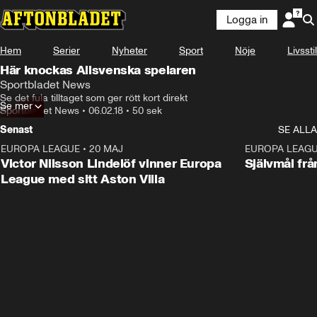
Logga in
Hem
Serier
Nyheter
Sport
Nöje
Livsstil
Här knockas Allsvenska spelaren
Sportbladet News
Se det fula tilltaget som ger rött kort direkt
Se mer
Sportbladet News
•
06.02.18
•
50 sek
Senast
SE ALLA
EUROPA LEAGUE
•
20 MAJ
1:32
EUROPA LEAG
Victor Nilsson Lindelöf vinner Europa
Självmål frå
League med sitt Aston Villa