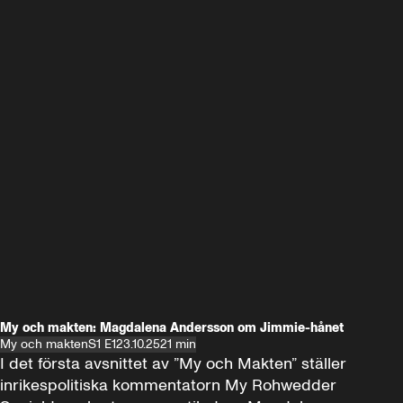
My och makten: Magdalena Andersson om Jimmie-hånet
My och makten
S1 E1
23.10.25
21 min
I det första avsnittet av ”My och Makten” ställer 
inrikespolitiska kommentatorn My Rohwedder 