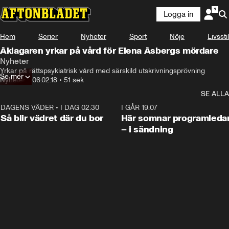
Logga in
Hem
Serier
Nyheter
Sport
Nöje
Livsstil
Åklagaren yrkar på vård för Elena Åsbergs mördare
Nyheter
Yrkar på rättspsykiatrisk vård med särskild utskrivningsprövning
Se mer
Nyheter
•
06.02.18
•
51 sek
SE ALLA
DAGENS VÄDER
•
I DAG 02:30
1:06
I GÅR 19:07
Så blir vädret där du bor
Här somnar programleda
– i sändning