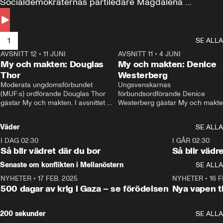
Socialdemokraternas partiledare Magdalena 
Andersson till svars.
1
SE ALLA
AVSNITT 12
•
11 JUNI
26:27
AVSNITT 11
•
4 JUNI
2
My och makten: Douglas
My och makten: Denice
Thor
Westerberg
Moderata ungdomsförbundet 
Ungsvenskarnas 
(MUF:s) ordförande Douglas Thor 
förbundsordförande Denice 
gästar My och makten. I avsnittet 
Westerberg gästar My och makten.
diskuteras tonårsutvisningarna och 
avsnittet diskuteras migrationsfrå
hur Moderaterna ska locka väljare till 
och hur SD ska locka kvinnliga 
Väder
SE ALLA
valet i höst. 
väljare. 
I DAG 02:30
1:06
I GÅR 02:30
Så blir vädret där du bor
Så blir vädr
Senaste om konflikten i Mellanöstern
SE ALLA
NYHETER
•
17 FEB. 2025
0:45
NYHETER
•
16 F
500 dagar av krig i Gaza – se förödelsen
Nya vapen ti
200 sekunder
SE ALLA