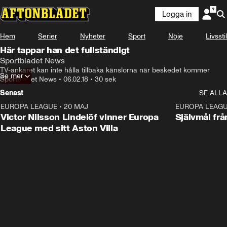
Logga in
Hem
Serier
Nyheter
Sport
Nöje
Livsstil
Här tappar han det fullständigt
Sportbladet News
TV-ankaret kan inte hålla tillbaka känslorna när beskedet kommer
Se mer
Sportbladet News
•
06.02.18
•
30 sek
Senast
SE ALLA
EUROPA LEAGUE
•
20 MAJ
1:32
EUROPA LEAG
Victor Nilsson Lindelöf vinner Europa
Självmål frå
League med sitt Aston Villa