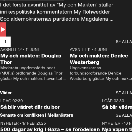
I det första avsnittet av ”My och Makten” ställer 
inrikespolitiska kommentatorn My Rohwedder 
Socialdemokraternas partiledare Magdalena 
Andersson till svars.
1
SE ALLA
AVSNITT 12
•
11 JUNI
26:27
AVSNITT 11
•
4 JUNI
2
My och makten: Douglas
My och makten: Denice
Thor
Westerberg
Moderata ungdomsförbundet 
Ungsvenskarnas 
(MUF:s) ordförande Douglas Thor 
förbundsordförande Denice 
gästar My och makten. I avsnittet 
Westerberg gästar My och makten.
diskuteras tonårsutvisningarna och 
avsnittet diskuteras migrationsfrå
hur Moderaterna ska locka väljare till 
och hur SD ska locka kvinnliga 
Väder
SE ALLA
valet i höst. 
väljare. 
I DAG 02:30
1:06
I GÅR 02:30
Så blir vädret där du bor
Så blir vädr
Senaste om konflikten i Mellanöstern
SE ALLA
NYHETER
•
17 FEB. 2025
0:45
NYHETER
•
16 F
500 dagar av krig i Gaza – se förödelsen
Nya vapen ti