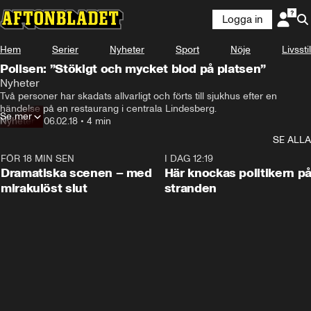
Logga in
Hem
Serier
Nyheter
Sport
Nöje
Livsstil
Polisen: ”Stökigt och mycket blod på platsen”
Nyheter
Två personer har skadats allvarligt och förts till sjukhus efter en 
händelse på en restaurang i centrala Lindesberg.
Se mer
Nyheter
•
06.02.18
•
4 min
SE ALLA
FÖR 18 MIN SEN
0:42
I DAG 12:19
Dramatiska scenen – med
Här knockas politikern p
mirakulöst slut
stranden