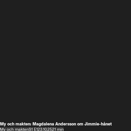
My och makten: Magdalena Andersson om Jimmie-hånet
My och makten
S1 E1
23.10.25
21 min