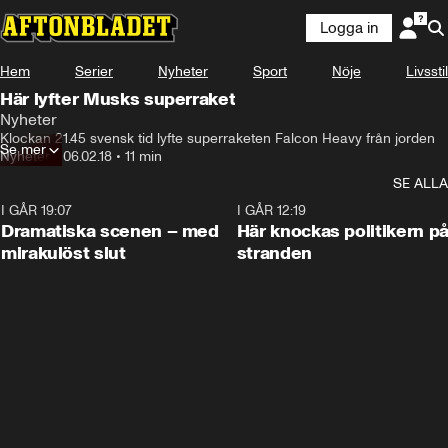
Logga in
Hem
Serier
Nyheter
Sport
Nöje
Livsstil
Här lyfter Musks superraket
Nyheter
Klockan 21.45 svensk tid lyfte superraketen Falcon Heavy från jorden
Se mer
Nyheter
•
06.02.18
•
11 min
SE ALLA
I GÅR 19:07
0:42
I GÅR 12:19
Dramatiska scenen – med
Här knockas politikern p
mirakulöst slut
stranden