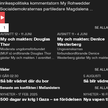
inrikespolitiska kommentatorn My Rohwedder 
Socialdemokraternas partiledare Magdalena 
Andersson till svars.
1
SE ALLA
AVSNITT 12
•
11 JUNI
26:27
AVSNITT 11
•
4 JUNI
2
My och makten: Douglas
My och makten: Denice
Thor
Westerberg
Moderata ungdomsförbundet 
Ungsvenskarnas 
(MUF:s) ordförande Douglas Thor 
förbundsordförande Denice 
gästar My och makten. I avsnittet 
Westerberg gästar My och makten.
diskuteras tonårsutvisningarna och 
avsnittet diskuteras migrationsfrå
hur Moderaterna ska locka väljare till 
och hur SD ska locka kvinnliga 
Väder
SE ALLA
valet i höst. 
väljare. 
I GÅR 02:30
1:06
5 AUGUSTI
Så blir vädret där du bor
Så blir vädr
Senaste om konflikten i Mellanöstern
SE ALLA
NYHETER
•
17 FEB. 2025
0:45
NYHETER
•
16 F
500 dagar av krig i Gaza – se förödelsen
Nya vapen ti