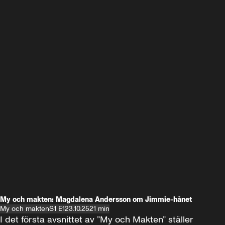
My och makten: Magdalena Andersson om Jimmie-hånet
My och makten
S1 E1
23.10.25
21 min
I det första avsnittet av ”My och Makten” ställer 