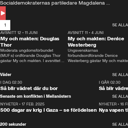
Socialdemokraternas partiledare Magdalena 
Andersson till svars.
1
SE ALLA
AVSNITT 12
•
11 JUNI
26:27
AVSNITT 11
•
4 JUNI
2
My och makten: Douglas
My och makten: Denice
Thor
Westerberg
Moderata ungdomsförbundet 
Ungsvenskarnas 
(MUF:s) ordförande Douglas Thor 
förbundsordförande Denice 
gästar My och makten. I avsnittet 
Westerberg gästar My och makten.
diskuteras tonårsutvisningarna och 
avsnittet diskuteras migrationsfrå
hur Moderaterna ska locka väljare till 
och hur SD ska locka kvinnliga 
Väder
SE ALLA
valet i höst. 
väljare. 
I DAG 02:30
1:06
I GÅR 02:30
Så blir vädret där du bor
Så blir vädr
Senaste om konflikten i Mellanöstern
SE ALLA
NYHETER
•
17 FEB. 2025
0:45
NYHETER
•
16 F
500 dagar av krig i Gaza – se förödelsen
Nya vapen ti
200 sekunder
SE ALLA