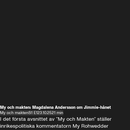
My och makten: Magdalena Andersson om Jimmie-hånet
My och makten
S1 E1
23.10.25
21 min
I det första avsnittet av ”My och Makten” ställer 
inrikespolitiska kommentatorn My Rohwedder 