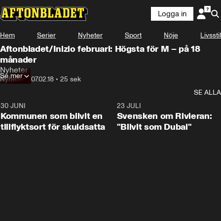
Logga in
Hem
Serier
Nyheter
Sport
Nöje
Livsstil
Aftonbladet/Inizio februari: Högsta för M – på 18
månader
Nyheter
Se mer
Nyheter
•
07.02.18
•
25 sek
SE ALLA
30 JUNI
1:24
23 JULI
Kommunen som blivit en
Svensken om Rivieran:
tillflyktsort för skuldsatta
"Blivit som Dubai"