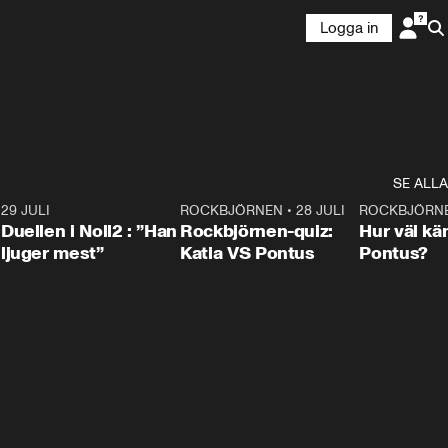
Logga in
SE ALLA
9
29 JULI
0:47
ROCKBJÖRNEN
•
28 JULI
0:15
ROCKBJÖRN
Duellen i Noll2 : ”Han
Rockbjörnen-quiz:
Hur väl kä
ljuger mest”
Katia VS Pontus
Pontus?