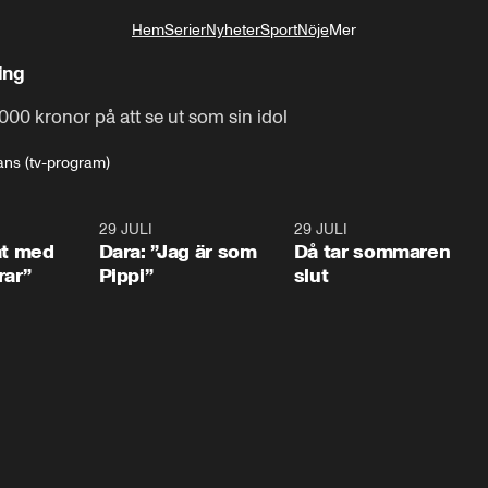
Hem
Serier
Nyheter
Sport
Nöje
Mer
Livsstil
ing
000 kronor på att se ut som sin idol
ans (tv-program)
1:02
29 JULI
0:41
29 JULI
0:3
at med
Dara: ”Jag är som
Då tar sommaren
rar”
Pippi”
slut