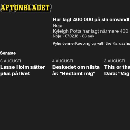
Har lagt 400 000 på sin omvandl
Nöje
Kyleigh Potts har lagt närmare 400 
Nöje
•
07.02.18
•
83 sek
Kylie Jenner
Keeping up with the Kardashi
Senaste
6 AUGUSTI
1:04
4 AUGUSTI
0:24
3 AUGUSTI
Lasse Holm sätter
Beskedet om nästa
This or th
plus på livet
år: ”Bestämt mig”
Dara: ”Väg