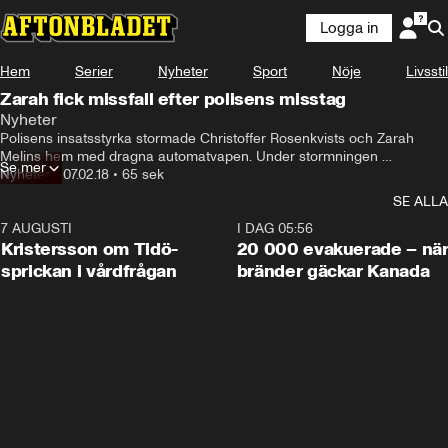
Logga in
Hem
Serier
Nyheter
Sport
Nöje
Livsstil
Zarah fick missfall efter polisens misstag
Nyheter
Polisens insatsstyrka stormade Christoffer Rosenkvists och Zarah 
Melins hem med dragna automatvapen. Under stormningen 
Se mer
övermannades Zarah, som var gravid, i trädgården.
Nyheter
•
07.02.18
•
65 sek
SE ALLA
7 AUGUSTI
0:42
I DAG 05:56
Kristersson om Tidö-
20 000 evakuerade – nä
sprickan i vårdfrågan
bränder gäckar Kanada