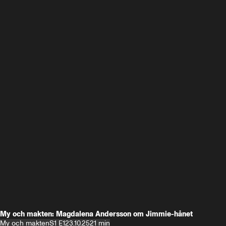
My och makten: Magdalena Andersson om Jimmie-hånet
My och makten
S1 E1
23.10.25
21 min