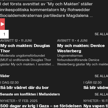
I det första avsnittet av ”My och Makten” ställer 
inrikespolitiska kommentatorn My Rohwedder 
Socialdemokraternas partiledare Magdalena 
Andersson till svars.
1
SE ALLA
AVSNITT 12
•
11 JUNI
26:27
AVSNITT 11
•
4 JUNI
2
My och makten: Douglas
My och makten: Denice
Thor
Westerberg
Moderata ungdomsförbundet 
Ungsvenskarnas 
(MUF:s) ordförande Douglas Thor 
förbundsordförande Denice 
gästar My och makten. I avsnittet 
Westerberg gästar My och makten.
diskuteras tonårsutvisningarna och 
avsnittet diskuteras migrationsfrå
hur Moderaterna ska locka väljare till 
och hur SD ska locka kvinnliga 
Väder
SE ALLA
valet i höst. 
väljare. 
I DAG 02:30
1:06
I GÅR 02:30
Så blir vädret där du bor
Så blir vädr
Senaste om konflikten i Mellanöstern
SE ALLA
NYHETER
•
17 FEB. 2025
0:45
NYHETER
•
16 F
500 dagar av krig i Gaza – se förödelsen
Nya vapen ti