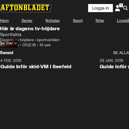
Logga in
Hem
Serier
Nyheter
Sport
Nöje
Livsstil
Här är dagens tv-höjdare
Sportfakta
Dagens tv-höjdare i sportvärlden
Se mer
Sportfakta
•
07.02.18
•
19 sek
Senast
SE ALLA
4 FEB. 2019
0:48
29 JAN. 2019
Guide inför skid-VM i Seefeld
Guide inför