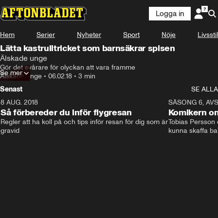
Logga in
Hem
Serier
Nyheter
Sport
Nöje
Livsstil
Lätta kastrulltricket som barnsäkrar spisen
Älskade unge
Gör det svårare för olyckan att vara framme
Se mer
Älskade unge
•
06.02.18
•
3 min
Senast
SE ALLA
8 AUG. 2018
3:51
SÄSONG 6, AVS
Så förbereder du inför flygresan
Komikern om
Regler att ha koll på och tips inför resan för dig som är 
Tobias Persson o
gravid
kunna skaffa ba