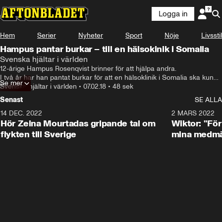
Logga in
Hem
Serier
Nyheter
Sport
Nöje
Livsstil
Hampus pantar burkar – till en hälsokinik i Somalia
Svenska hjältar i världen
12-årige Hampus Rosenqvist brinner för att hjälpa andra. 

I två år har han pantat burkar för att en hälsoklinik i Somalia ska kunna 
Se mer
öppna.
Svenska hjältar i världen
•
07.02.18
•
48 sek
Senast
SE ALLA
14 DEC. 2022
0:48
2 MARS 2022
Hör Zeina Mourtadas gripande tal om
Wiktor: "För
flykten till Sverige
mina medmä