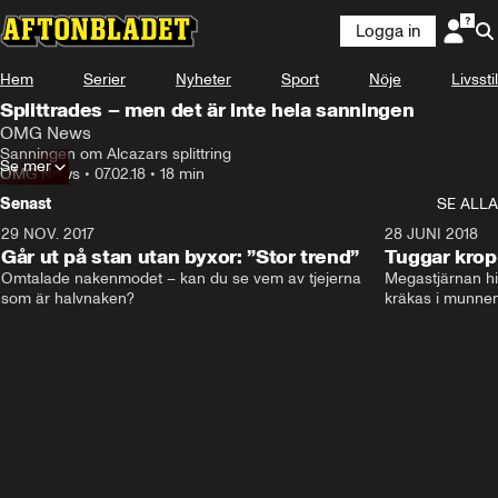
Logga in
Hem
Serier
Nyheter
Sport
Nöje
Livsstil
Splittrades – men det är inte hela sanningen
OMG News
Sanningen om Alcazars splittring
Se mer
OMG News
•
07.02.18
•
18 min
Senast
SE ALLA
29 NOV. 2017
14:21
28 JUNI 2018
Går ut på stan utan byxor: ”Stor trend”
Tuggar kro
Omtalade nakenmodet – kan du se vem av tjejerna 
Megastjärnan hit
som är halvnaken?
kräkas i munnen