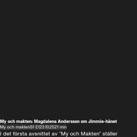
My och makten: Magdalena Andersson om Jimmie-hånet
My och makten
S1 E1
23.10.25
21 min
I det första avsnittet av ”My och Makten” ställer 