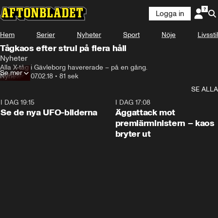
Logga in
Hem
Serier
Nyheter
Sport
Nöje
Livsstil
Tågkaos efter strul på flera håll
Nyheter
Alla X-tåg i Gävleborg havererade – på en gång.
Se mer
Nyheter
•
07.02.18
•
81 sek
SE ALLA
I DAG 19:15
0:36
I DAG 17:08
Se de nya UFO-bilderna
Äggattack mot
premiärministern – kaos
bryter ut