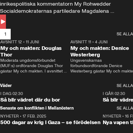
inrikespolitiska kommentatorn My Rohwedder 
Socialdemokraternas partiledare Magdalena 
Andersson till svars.
1
SE ALLA
AVSNITT 12
•
11 JUNI
26:27
AVSNITT 11
•
4 JUNI
2
My och makten: Douglas
My och makten: Denice
Thor
Westerberg
Moderata ungdomsförbundet 
Ungsvenskarnas 
(MUF:s) ordförande Douglas Thor 
förbundsordförande Denice 
gästar My och makten. I avsnittet 
Westerberg gästar My och makten.
diskuteras tonårsutvisningarna och 
avsnittet diskuteras migrationsfrå
hur Moderaterna ska locka väljare till 
och hur SD ska locka kvinnliga 
Väder
SE ALLA
valet i höst. 
väljare. 
I DAG 02:30
1:06
I GÅR 02:30
Så blir vädret där du bor
Så blir vädr
Senaste om konflikten i Mellanöstern
SE ALLA
NYHETER
•
17 FEB. 2025
0:45
NYHETER
•
16 F
500 dagar av krig i Gaza – se förödelsen
Nya vapen ti