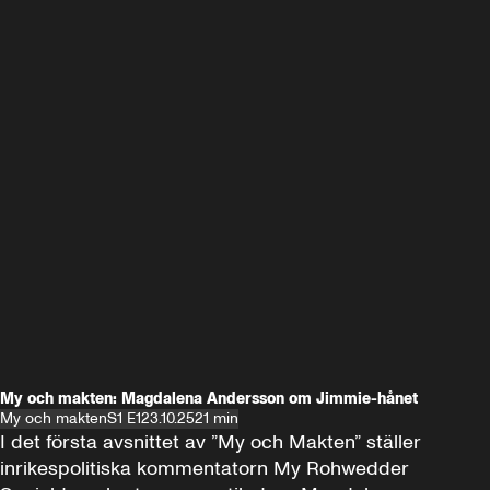
My och makten: Magdalena Andersson om Jimmie-hånet
My och makten
S1 E1
23.10.25
21 min
I det första avsnittet av ”My och Makten” ställer 
inrikespolitiska kommentatorn My Rohwedder 