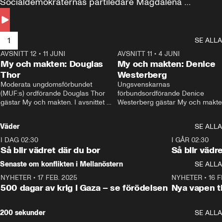
Socialdemokraternas partiledare Magdalena 
Andersson till svars.
1
SE ALLA
AVSNITT 12
•
11 JUNI
26:27
AVSNITT 11
•
4 JUNI
2
My och makten: Douglas
My och makten: Denice
Thor
Westerberg
Moderata ungdomsförbundet 
Ungsvenskarnas 
(MUF:s) ordförande Douglas Thor 
förbundsordförande Denice 
gästar My och makten. I avsnittet 
Westerberg gästar My och makten.
diskuteras tonårsutvisningarna och 
avsnittet diskuteras migrationsfrå
hur Moderaterna ska locka väljare till 
och hur SD ska locka kvinnliga 
Väder
SE ALLA
valet i höst. 
väljare. 
I DAG 02:30
1:06
I GÅR 02:30
Så blir vädret där du bor
Så blir vädr
Senaste om konflikten i Mellanöstern
SE ALLA
NYHETER
•
17 FEB. 2025
0:45
NYHETER
•
16 F
500 dagar av krig i Gaza – se förödelsen
Nya vapen ti
200 sekunder
SE ALLA