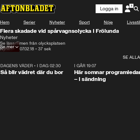
Logga in
Hem
Serier
Nyheter
Sport
Nöje
Livsstil
Flera skadade vid spårvagnsolycka i Frölunda
Nyheter
Se läsarfilmen från olycksplatsen
Se mer
Nyheter
•
07.02.18
•
37 sek
SE ALLA
DAGENS VÄDER
•
I DAG 02:30
1:06
I GÅR 19:07
Så blir vädret där du bor
Här somnar programleda
– i sändning