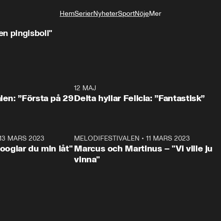
Hem
Serier
Nyheter
Sport
Nöje
Mer
Livsstil
n pingisboll"
0:59
12 MAJ
0:5
alen: ”Första på 29
Delta hyllar Felicia: ”Fantastisk”
13 MARS 2023
0:56
MELODIFESTIVALEN
•
11 MARS 2023
1:1
Googlar du min låt"
Marcus och Martinus – "Vi ville ju
vinna"