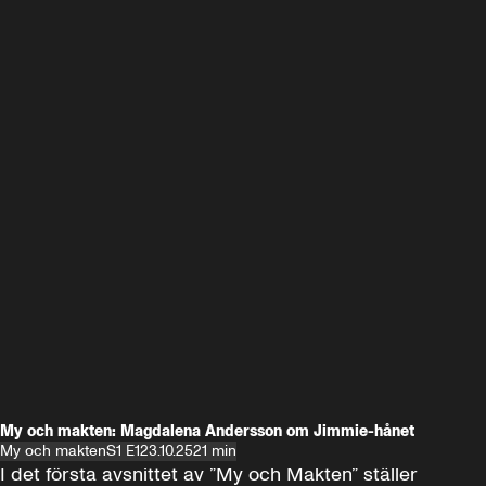
My och makten: Magdalena Andersson om Jimmie-hånet
My och makten
S1 E1
23.10.25
21 min
I det första avsnittet av ”My och Makten” ställer 