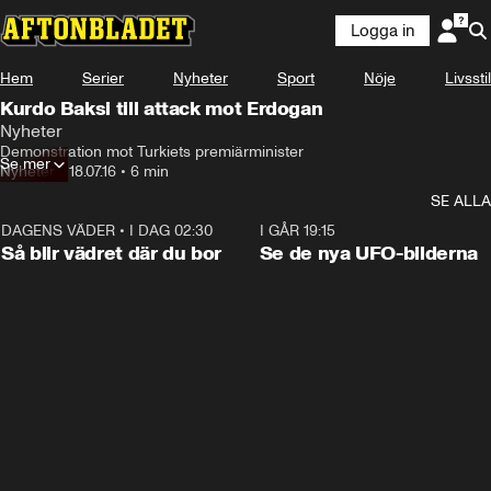
Logga in
Hem
Serier
Nyheter
Sport
Nöje
Livsstil
Kurdo Baksi till attack mot Erdogan
Nyheter
Demonstration mot Turkiets premiärminister
Se mer
Nyheter
•
18.07.16
•
6 min
SE ALLA
DAGENS VÄDER
•
I DAG 02:30
1:06
I GÅR 19:15
Så blir vädret där du bor
Se de nya UFO-bilderna