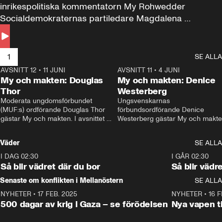
inrikespolitiska kommentatorn My Rohwedder 
Socialdemokraternas partiledare Magdalena 
Andersson till svars.
1
SE ALLA
AVSNITT 12
•
11 JUNI
26:27
AVSNITT 11
•
4 JUNI
2
My och makten: Douglas
My och makten: Denice
Thor
Westerberg
Moderata ungdomsförbundet 
Ungsvenskarnas 
(MUF:s) ordförande Douglas Thor 
förbundsordförande Denice 
gästar My och makten. I avsnittet 
Westerberg gästar My och makten.
diskuteras tonårsutvisningarna och 
avsnittet diskuteras migrationsfrå
hur Moderaterna ska locka väljare till 
och hur SD ska locka kvinnliga 
Väder
SE ALLA
valet i höst. 
väljare. 
I DAG 02:30
1:06
I GÅR 02:30
Så blir vädret där du bor
Så blir vädr
Senaste om konflikten i Mellanöstern
SE ALLA
NYHETER
•
17 FEB. 2025
0:45
NYHETER
•
16 F
500 dagar av krig i Gaza – se förödelsen
Nya vapen ti