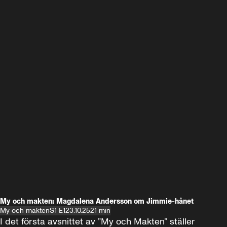
My och makten: Magdalena Andersson om Jimmie-hånet
My och makten
S1 E1
23.10.25
21 min
I det första avsnittet av ”My och Makten” ställer 