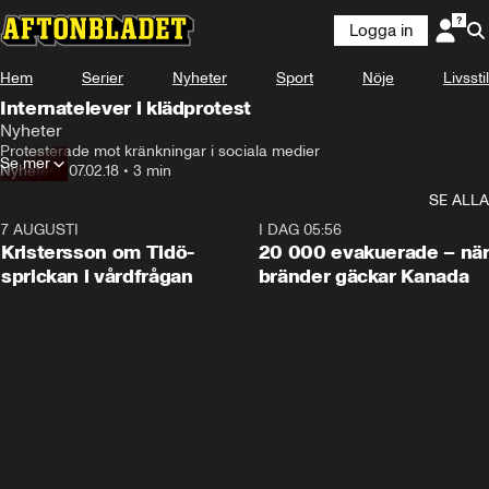
Logga in
Hem
Serier
Nyheter
Sport
Nöje
Livsstil
Internatelever i klädprotest
Nyheter
Protesterade mot kränkningar i sociala medier
Se mer
Nyheter
•
07.02.18
•
3 min
SE ALLA
7 AUGUSTI
0:42
I DAG 05:56
Kristersson om Tidö-
20 000 evakuerade – nä
sprickan i vårdfrågan
bränder gäckar Kanada