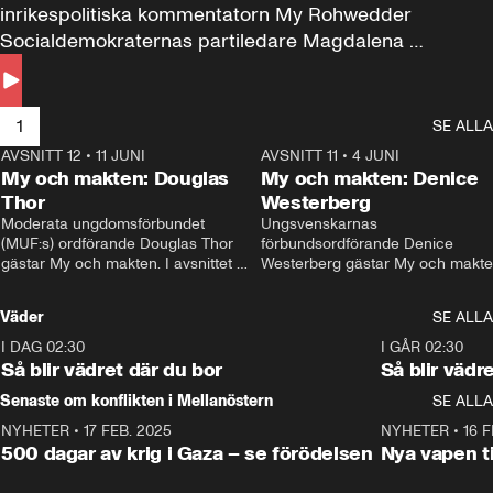
inrikespolitiska kommentatorn My Rohwedder 
Socialdemokraternas partiledare Magdalena 
Andersson till svars.
1
SE ALLA
AVSNITT 12
•
11 JUNI
26:27
AVSNITT 11
•
4 JUNI
2
My och makten: Douglas
My och makten: Denice
Thor
Westerberg
Moderata ungdomsförbundet 
Ungsvenskarnas 
(MUF:s) ordförande Douglas Thor 
förbundsordförande Denice 
gästar My och makten. I avsnittet 
Westerberg gästar My och makten.
diskuteras tonårsutvisningarna och 
avsnittet diskuteras migrationsfrå
hur Moderaterna ska locka väljare till 
och hur SD ska locka kvinnliga 
Väder
SE ALLA
valet i höst. 
väljare. 
I DAG 02:30
1:06
I GÅR 02:30
Så blir vädret där du bor
Så blir vädr
Senaste om konflikten i Mellanöstern
SE ALLA
NYHETER
•
17 FEB. 2025
0:45
NYHETER
•
16 F
500 dagar av krig i Gaza – se förödelsen
Nya vapen ti