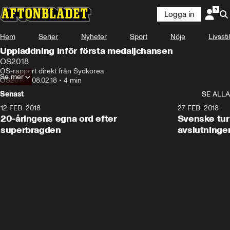
Logga in
Hem
Serier
Nyheter
Sport
Nöje
Livsstil
Uppladdning inför första medaljchansen
OS2018
OS-rapport direkt från Sydkorea
Se mer
OS2018
•
08.02.18
•
4 min
Senast
SE ALLA
12 FEB. 2018
2:00
27 FEB. 2018
20-åringens egna ord efter
Svenske turi
superbragden
avslutninge