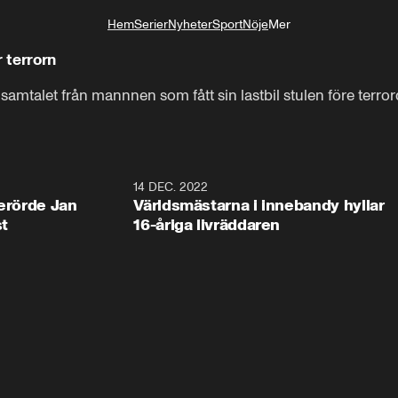
Hem
Serier
Nyheter
Sport
Nöje
Mer
Livsstil
r terrorn
mtalet från mannnen som fått sin lastbil stulen före terro
1:30
14 DEC. 2022
2:2
berörde Jan
Världsmästarna i innebandy hyllar
st
16-åriga livräddaren