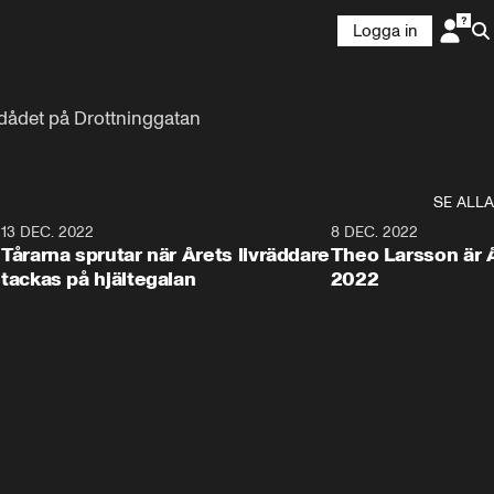
Logga in
rdådet på Drottninggatan
SE ALLA
8
13 DEC. 2022
5:05
8 DEC. 2022
Tårarna sprutar när Årets livräddare
Theo Larsson är Å
tackas på hjältegalan
2022