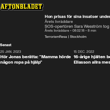
Hon prisas för sina insatser unde
Årets livräddare
SOS-opertören Sara Wesström tog sa
Årets livräddare
•
08.02.18
•
8 min
Terrorism
Resa | Stockholm
Senast
25 JAN. 2023
1:59
15 DEC. 2022
Hör Jonas berätta: "Mamma hörde
16-årige hjälten 
någon ropa på hjälp"
Eliasson allra me