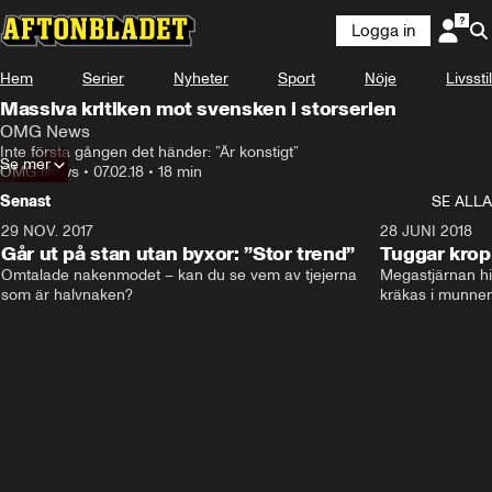
Logga in
Hem
Serier
Nyheter
Sport
Nöje
Livsstil
Massiva kritiken mot svensken i storserien
OMG News
Inte första gången det händer: ”Är konstigt”
Se mer
OMG News
•
07.02.18
•
18 min
Senast
SE ALLA
29 NOV. 2017
14:21
28 JUNI 2018
Går ut på stan utan byxor: ”Stor trend”
Tuggar kro
Omtalade nakenmodet – kan du se vem av tjejerna 
Megastjärnan hit
som är halvnaken?
kräkas i munnen