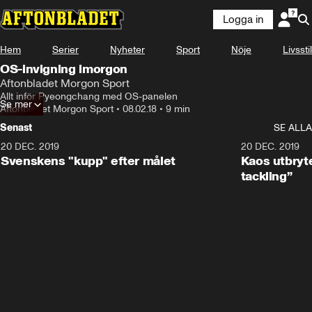
Logga in
Hem
Serier
Nyheter
Sport
Nöje
Livsstil
OS-invigning imorgon
Aftonbladet Morgon Sport
Allt inför Pyeongchang med OS-panelen
Se mer
Aftonbladet Morgon Sport
•
08.02.18
•
9 min
Senast
SE ALLA
20 DEC. 2019
0:44
20 DEC. 2019
Svenskens "kupp" efter målet
Kaos utbryte
tackling”