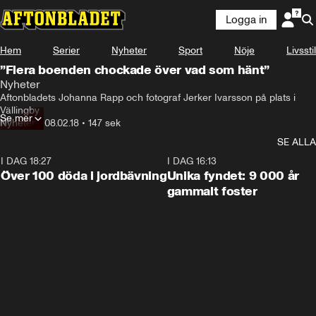
Logga in
Hem
Serier
Nyheter
Sport
Nöje
Livsstil
”Flera boenden chockade över vad som hänt”
Nyheter
Aftonbladets Johanna Rapp och fotograf Jerker Ivarsson på plats i 
Vällingby
Se mer
Nyheter
•
08.02.18
•
147 sek
SE ALLA
I DAG 18:27
0:31
I DAG 16:13
Över 100 döda i jordbävning
Unika fyndet: 9 000 år
gammalt foster