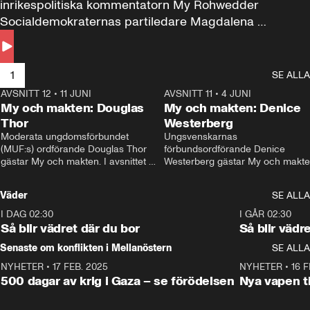
inrikespolitiska kommentatorn My Rohwedder 
Socialdemokraternas partiledare Magdalena 
Andersson till svars.
1
SE ALLA
AVSNITT 12
•
11 JUNI
26:27
AVSNITT 11
•
4 JUNI
2
My och makten: Douglas
My och makten: Denice
Thor
Westerberg
Moderata ungdomsförbundet 
Ungsvenskarnas 
(MUF:s) ordförande Douglas Thor 
förbundsordförande Denice 
gästar My och makten. I avsnittet 
Westerberg gästar My och makten.
diskuteras tonårsutvisningarna och 
avsnittet diskuteras migrationsfrå
hur Moderaterna ska locka väljare till 
och hur SD ska locka kvinnliga 
Väder
SE ALLA
valet i höst. 
väljare. 
I DAG 02:30
1:06
I GÅR 02:30
Så blir vädret där du bor
Så blir vädr
Senaste om konflikten i Mellanöstern
SE ALLA
NYHETER
•
17 FEB. 2025
0:45
NYHETER
•
16 F
500 dagar av krig i Gaza – se förödelsen
Nya vapen ti