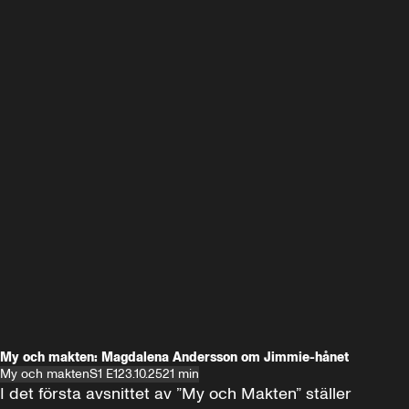
My och makten: Magdalena Andersson om Jimmie-hånet
My och makten
S1 E1
23.10.25
21 min
I det första avsnittet av ”My och Makten” ställer 