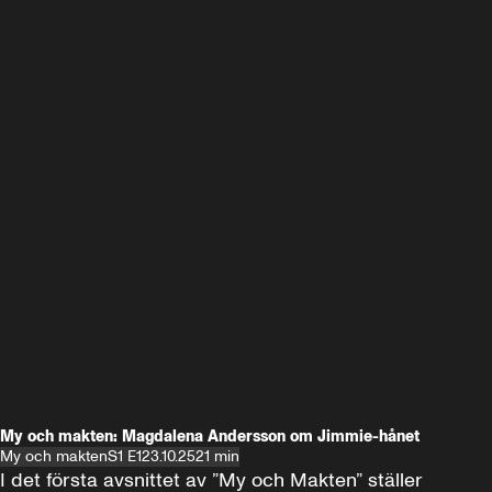
My och makten: Magdalena Andersson om Jimmie-hånet
My och makten
S1 E1
23.10.25
21 min
I det första avsnittet av ”My och Makten” ställer 