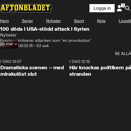
Logga in
Hem
Serier
Nyheter
Sport
Nöje
Livsstil
100 döda i USA-stödd attack i Syrien
Nyheter
Ryssland kritiserar attacken som ”en provokation”
Se mer
Nyheter
•
08.02.18
•
63 sek
SE ALLA
I DAG 19:07
0:42
I DAG 12:19
Dramatiska scenen – med
Här knockas politikern p
mirakulöst slut
stranden