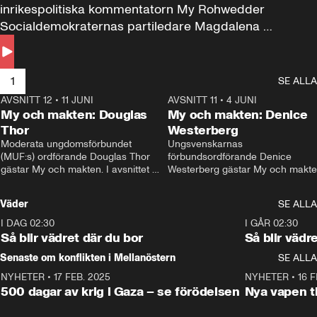
inrikespolitiska kommentatorn My Rohwedder 
Socialdemokraternas partiledare Magdalena 
Andersson till svars.
1
SE ALLA
AVSNITT 12
•
11 JUNI
26:27
AVSNITT 11
•
4 JUNI
2
My och makten: Douglas
My och makten: Denice
Thor
Westerberg
Moderata ungdomsförbundet 
Ungsvenskarnas 
(MUF:s) ordförande Douglas Thor 
förbundsordförande Denice 
gästar My och makten. I avsnittet 
Westerberg gästar My och makten.
diskuteras tonårsutvisningarna och 
avsnittet diskuteras migrationsfrå
hur Moderaterna ska locka väljare till 
och hur SD ska locka kvinnliga 
Väder
SE ALLA
valet i höst. 
väljare. 
I DAG 02:30
1:06
I GÅR 02:30
Så blir vädret där du bor
Så blir vädr
Senaste om konflikten i Mellanöstern
SE ALLA
NYHETER
•
17 FEB. 2025
0:45
NYHETER
•
16 F
500 dagar av krig i Gaza – se förödelsen
Nya vapen ti